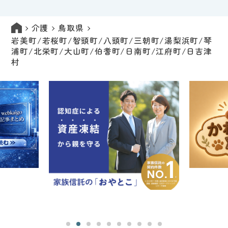
介護
鳥取県
岩美町/若桜町/智頭町/八頭町/三朝町/湯梨浜町/琴
浦町/北栄町/大山町/伯耆町/日南町/江府町/日吉津
村