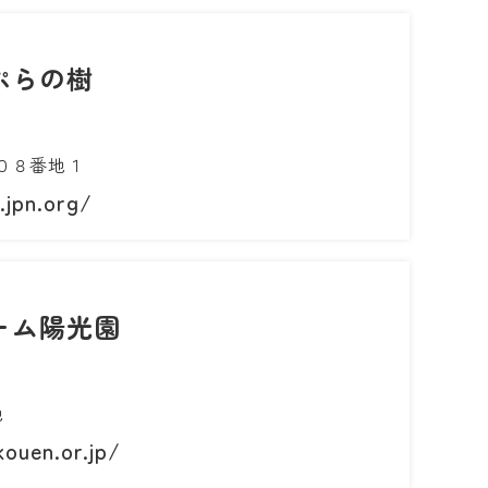
ぷらの樹
０８番地１
.jpn.org/
ーム陽光園
地
ouen.or.jp/