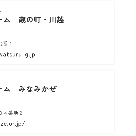
会
ーム 蔵の町・川越
2番１
atsuru-g.jp
ーム みなみかぜ
０４番地２
ze.or.jp/