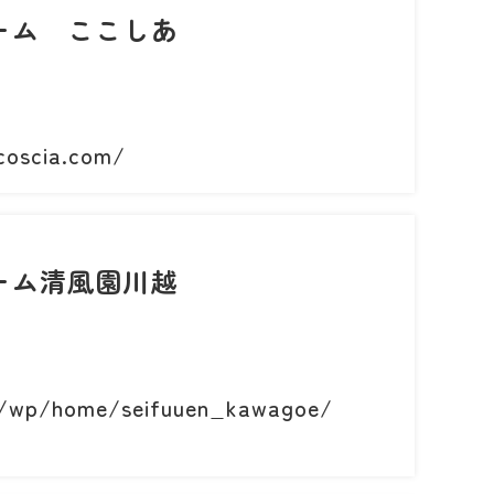
ーム ここしあ
coscia.com/
ーム清風園川越
jp/wp/home/seifuuen_kawagoe/