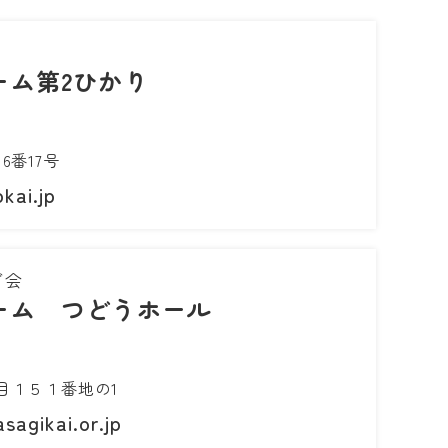
ーム第2ひかり
6番17号
kai.jp
ぎ会
ーム つどうホール
目１５１番地の1
sagikai.or.jp