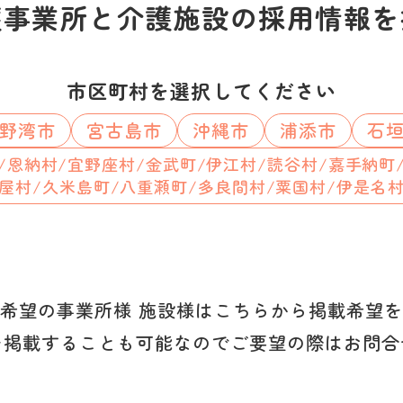
護事業所と介護施設の採用情報を
市区町村を選択してください
野湾市
宮古島市
沖縄市
浦添市
石
/恩納村/宜野座村/金武町/伊江村/読谷村/嘉手納町
屋村/久米島町/八重瀬町/多良間村/粟国村/伊是名
希望の事業所様 施設様はこちらから掲載希望
を掲載することも可能なのでご要望の際はお問合