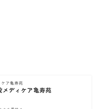
ィケア亀寿苑
設メディケア亀寿苑