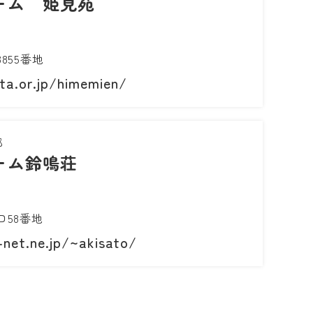
ーム 姫見苑
855番地
ta.or.jp/himemien/
郷
ーム鈴鳴荘
58番地
net.ne.jp/~akisato/