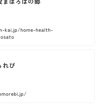
設まほろばの郷
in-kai.jp/home-health-
osato
もれび
komorebi.jp/