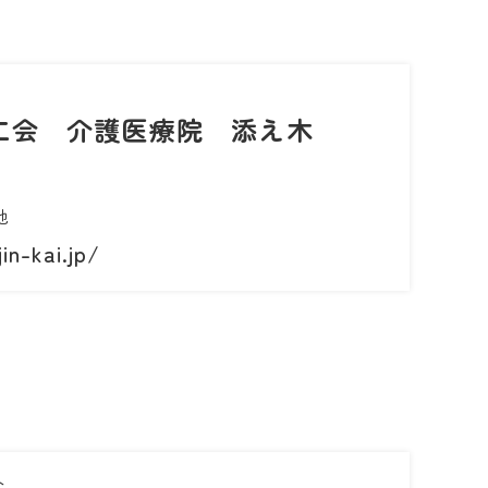
仁会 介護医療院 添え木
地
in-kai.jp/
会