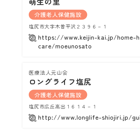
萌生の里
介護老人保健施設
塩尻市大字木曽平沢２３９６－１
https://www.keijin-kai.jp/home-h
care/moeunosato
医療法人元山会
ロングライフ塩尻
介護老人保健施設
塩尻市広丘高出１６１４－１
http://www.longlife-shiojiri.jp/gu