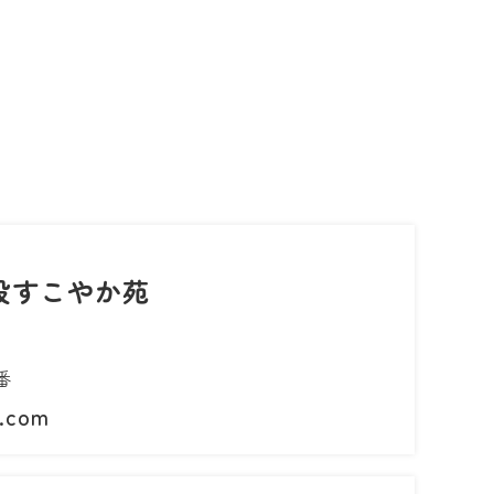
設すこやか苑
番
h.com