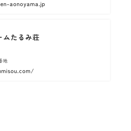
uen-aonoyama.jp
ームたるみ荘
番地
umisou.com/