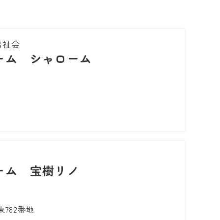
福祉会
ーム シャローム
ーム 宝樹リノ
782番地