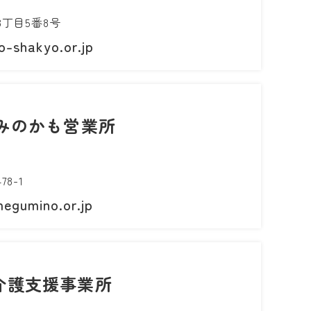
丁目5番8号
-shakyo.or.jp
みのかも営業所
8-1
egumino.or.jp
介護支援事業所