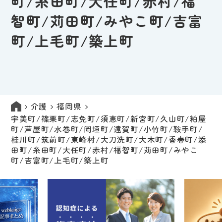
町/糸田町/大任町/赤村/福
智町/苅田町/みやこ町/吉富
町/上毛町/築上町
介護
福岡県
宇美町/篠栗町/志免町/須恵町/新宮町/久山町/粕屋
町/芦屋町/水巻町/岡垣町/遠賀町/小竹町/鞍手町/
桂川町/筑前町/東峰村/大刀洗町/大木町/香春町/添
田町/糸田町/大任町/赤村/福智町/苅田町/みやこ
町/吉富町/上毛町/築上町