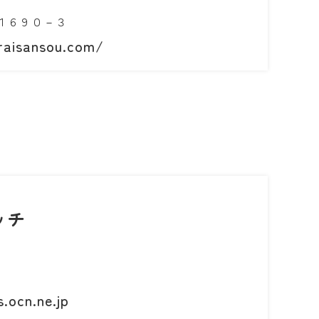
１６９０－３
raisansou.com/
ッチ
.ocn.ne.jp