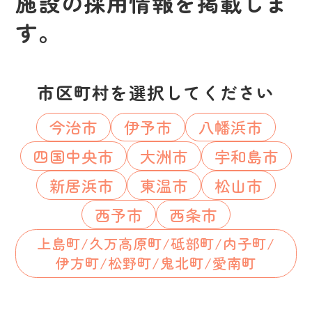
施設の採用情報を掲載しま
す。
市区町村を選択してください
今治市
伊予市
八幡浜市
四国中央市
大洲市
宇和島市
新居浜市
東温市
松山市
西予市
西条市
上島町/久万高原町/砥部町/内子町/
伊方町/松野町/鬼北町/愛南町