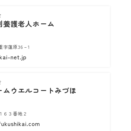
会
別養護老人ホーム
字蓮原36－1
kai-net.jp
会
ームウエルコートみづほ
１６３番地２
fukushikai.com