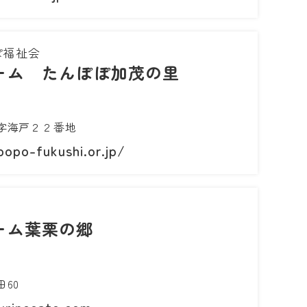
ぽ福祉会
ーム たんぽぽ加茂の里
字海戸２２番地
opo-fukushi.or.jp/
ーム葉栗の郷
60