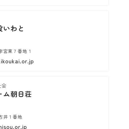
設いわと
字宮東７番地１
koukai.or.jp
祉会
ーム朝日荘
古井１番地
isou.or.jp