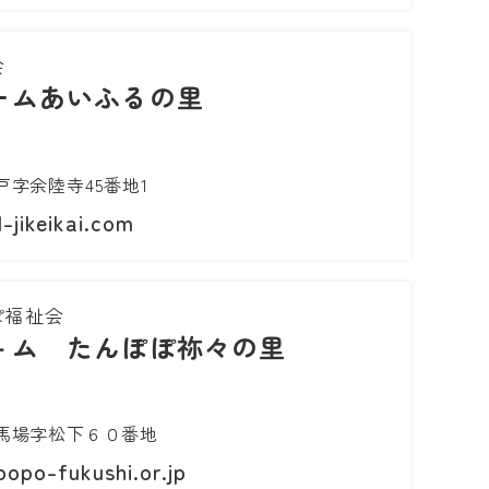
会
ームあいふるの里
字余陸寺45番地1
-jikeikai.com
ぽ福祉会
－ム たんぽぽ祢々の里
馬場字松下６０番地
opo-fukushi.or.jp