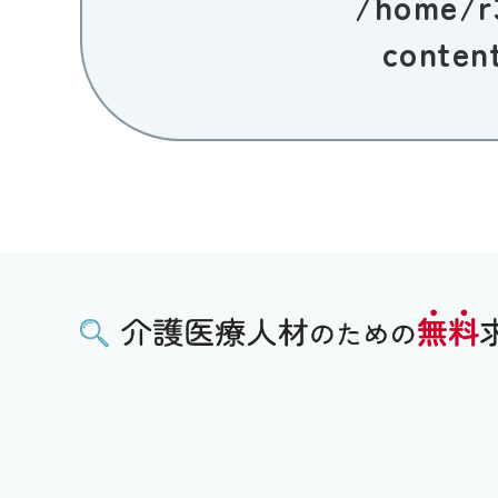
/home/r
conten