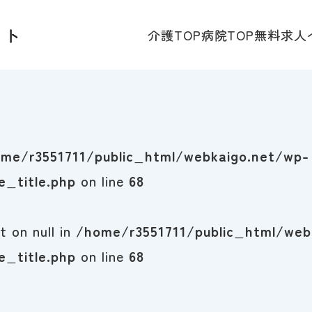
介護TOP
病院TOP
無料求人
me/r3551711/public_html/webkaigo.net/wp-
_title.php
on line
68
t on null in
/home/r3551711/public_html/web
_title.php
on line
68