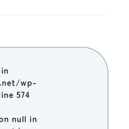
 in
.net/wp-
line
574
on null in