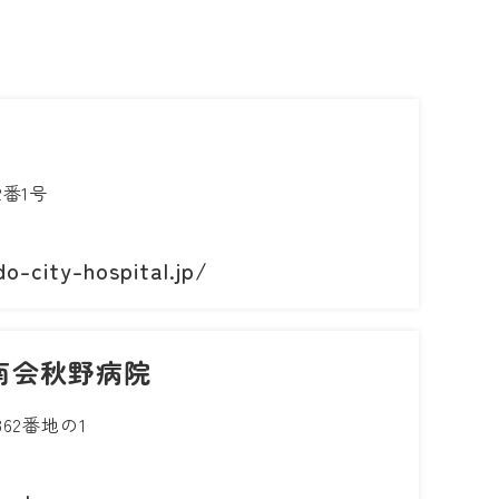
番1号
o-city-hospital.jp/
南会秋野病院
62番地の1