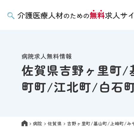
病院求人無料情報
佐賀県吉野ヶ里町/
町町/江北町/白石
病院
佐賀県
吉野ヶ里町/基山町/上峰町/み