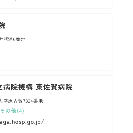
院
諸浦6番地1
立病院機構 東佐賀病院
字原古賀7324番地
、その他(4)
aga.hosp.go.jp/