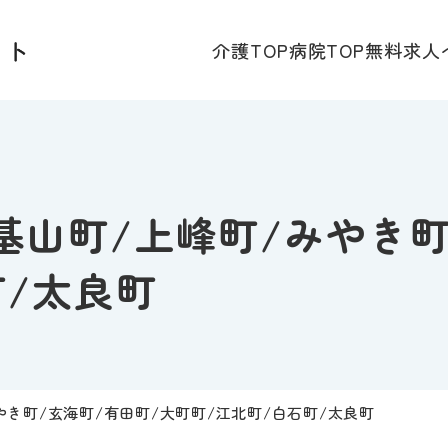
介護TOP
病院TOP
無料求人
基山町/上峰町/みやき町
町/太良町
やき町/玄海町/有田町/大町町/江北町/白石町/太良町