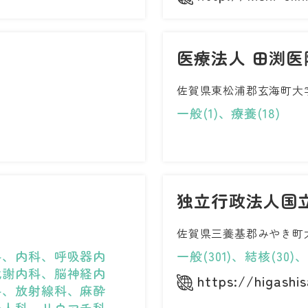
医療法人 田渕医
佐賀県東松浦郡玄海町大字
一般(1)、療養(18)
独立行政法人国
佐賀県三養基郡みやき町大
科、内科、呼吸器内
一般(301)、結核(30)
代謝内科、脳神経内
https://higashis
科、放射線科、麻酔
婦人科、リウマチ科、