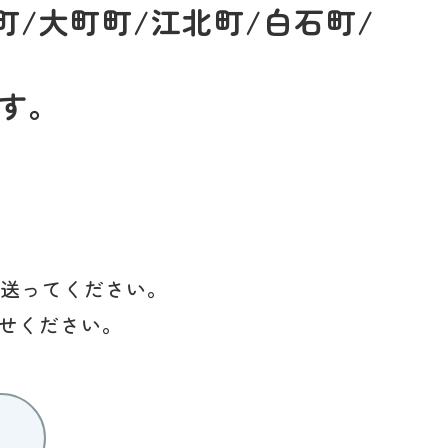
町/大町町/江北町/白石町/
す。
を送ってください。
せください。