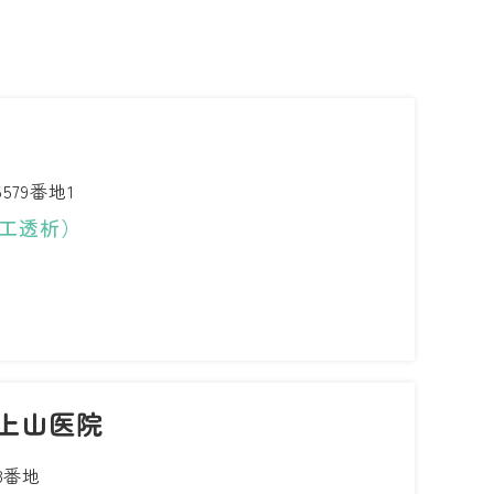
79番地1
工透析）
上山医院
3番地