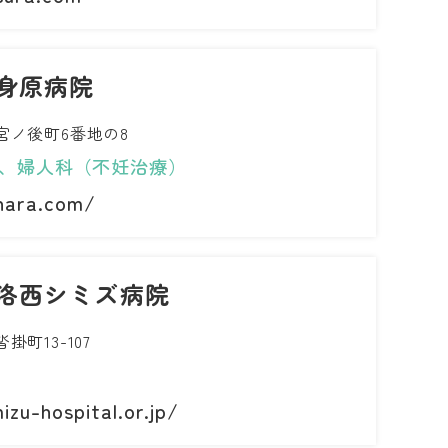
身原病院
宮ノ後町6番地の8
、婦人科（不妊治療）
hara.com/
 洛西シミズ病院
町13-107
zu-hospital.or.jp/