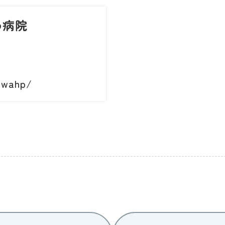
わ病院
awahp/