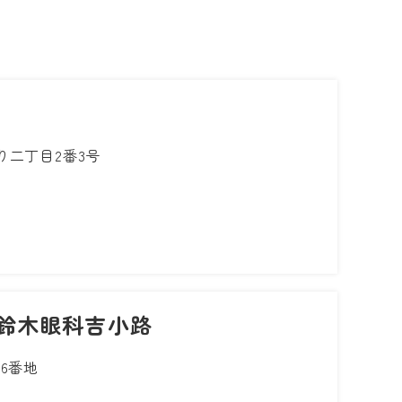
り二丁目2番3号
 鈴木眼科吉小路
6番地