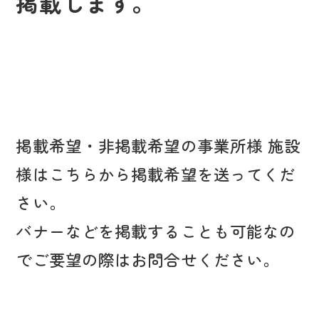
掲載します。
掲載希望・非掲載希望の事業所様 施設
様はこちらから掲載希望を送ってくだ
さい。
バナーなどを掲載することも可能なの
でご要望の際はお問合せください。