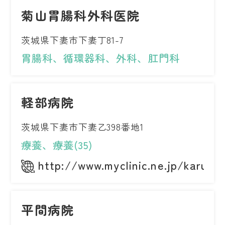
菊山胃腸科外科医院
茨城県下妻市下妻丁81-7
胃腸科、循環器科、外科、肛門科
軽部病院
茨城県下妻市下妻乙398番地1
療養、療養(35)
http://www.myclinic.ne.jp/karub
平間病院