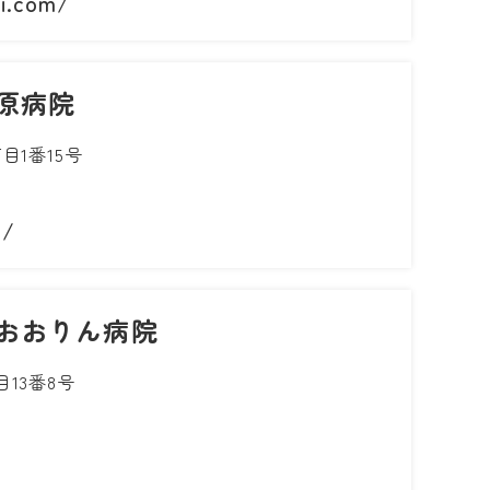
i.com/
原病院
目1番15号
m/
 おおりん病院
13番8号