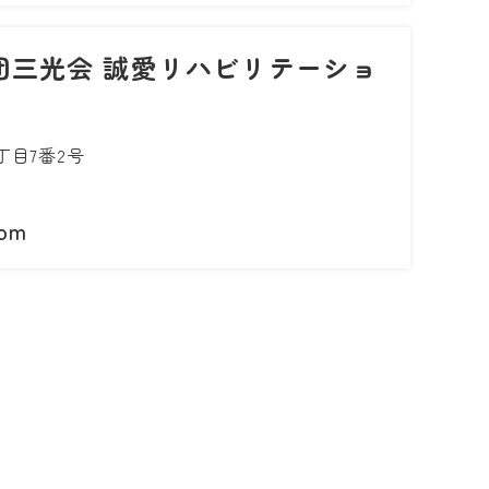
団三光会 誠愛リハビリテーショ
目7番2号
com