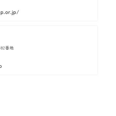
p.or.jp/
82番地
p