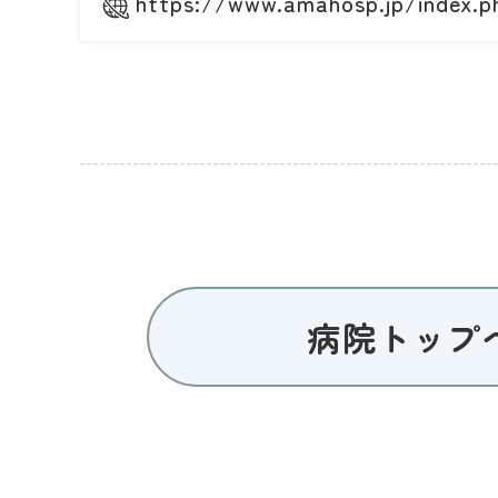
https://www.amahosp.jp/index.p
病院トップ